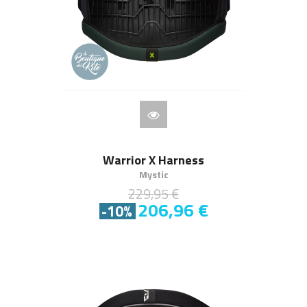
Warrior X Harness
Mystic
229,95 €
206,96 €
-10%