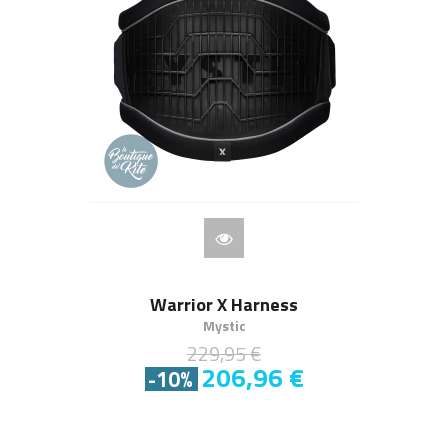
Warrior X Harness
Mystic
229,95 €
206,96 €
-10%