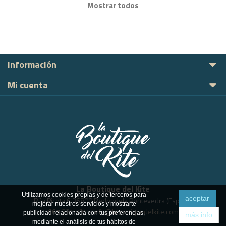
Mostrar todos
Información
Mi cuenta
La Boutique del Kite
Utilizamos cookies propias y de terceros para
aceptar
Rúa Picota 6 36800 Redondela Pontevedra (España)
mejorar nuestros servicios y mostrarte
661 221 794
-
info@laboutiquedelkite.com
publicidad relacionada con tus preferencias,
más info
mediante el análisis de tus hábitos de