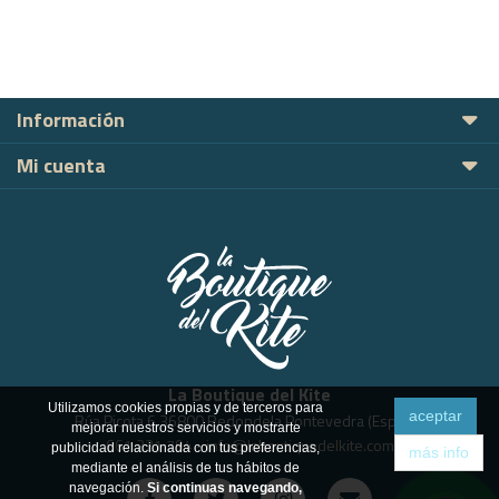
Información
Mi cuenta
La Boutique del Kite
Utilizamos cookies propias y de terceros para
aceptar
Rúa Picota 6 36800 Redondela Pontevedra (España)
mejorar nuestros servicios y mostrarte
661 221 794
-
info@laboutiquedelkite.com
publicidad relacionada con tus preferencias,
más info
mediante el análisis de tus hábitos de
navegación.
Si continuas navegando,