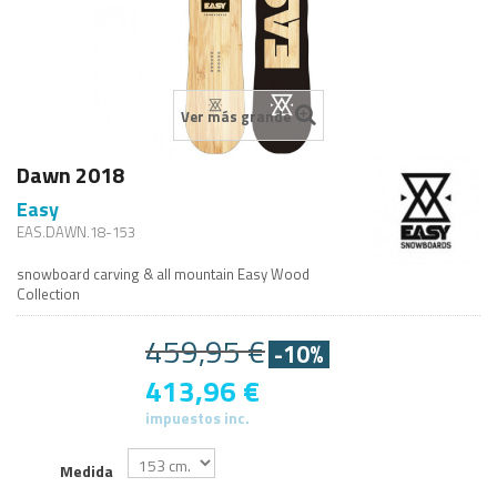
Ver más grande
Dawn 2018
Easy
EAS.DAWN.18-153
snowboard carving & all mountain Easy Wood
Collection
459,95 €
-10%
413,96 €
impuestos inc.
Medida