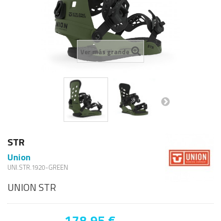
Ver más grande
STR
Union
UNI.STR.1920-GREEN
UNION STR
178,95 €