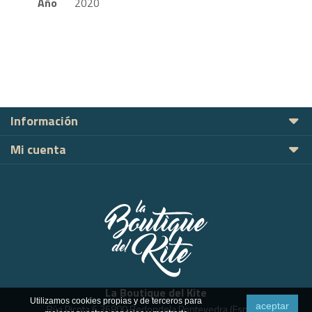
Año
2020
Información
Mi cuenta
La Boutique del Kite
Utilizamos cookies propias y de terceros para
aceptar
Rúa Picota 6 36800 Redondela Pontevedra (España)