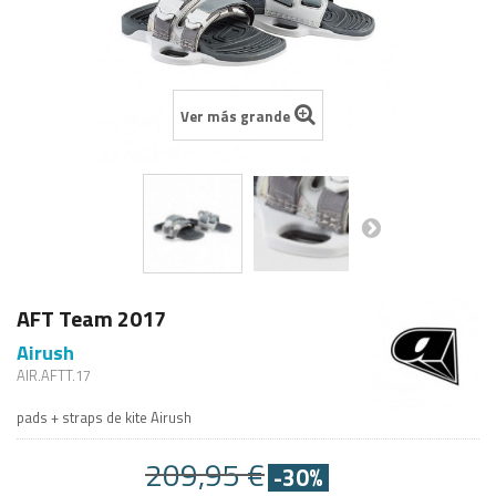
Ver más grande
AFT Team 2017
Airush
AIR.AFTT.17
pads + straps de kite Airush
209,95 €
-30%